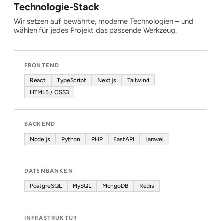
Technologie-Stack
Wir setzen auf bewährte, moderne Technologien – und
wählen für jedes Projekt das passende Werkzeug.
FRONTEND
React
TypeScript
Next.js
Tailwind
HTML5 / CSS3
BACKEND
Node.js
Python
PHP
FastAPI
Laravel
DATENBANKEN
PostgreSQL
MySQL
MongoDB
Redis
INFRASTRUKTUR