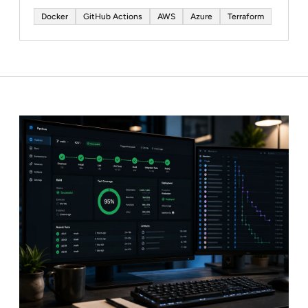
Docker
GitHub Actions
AWS
Azure
Terraform